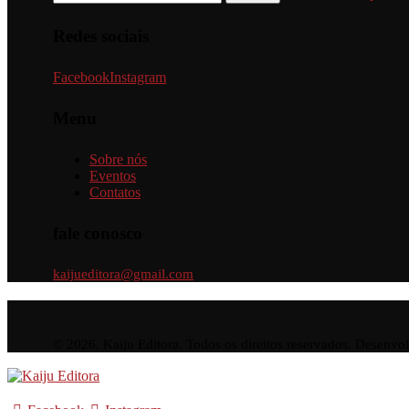
Redes sociais
Facebook
Instagram
Menu
Sobre nós
Eventos
Contatos
fale conosco
kaijueditora@gmail.com
© 2026, Kaiju Editora. Todos os direitos reservados. Desenvo