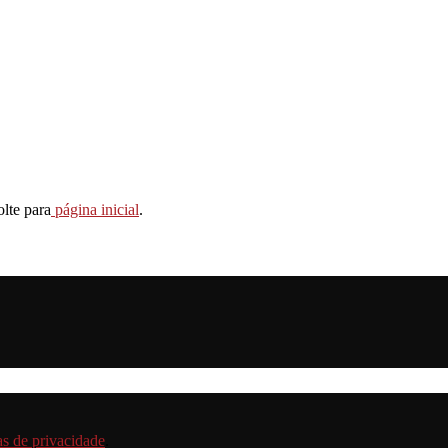
lte para
página inicial
.
cas de privacidade
.