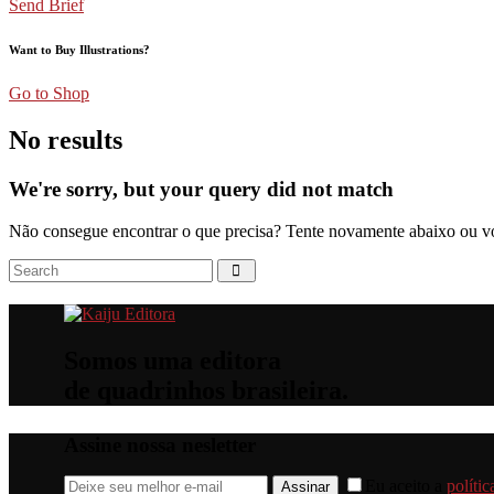
Send Brief
Want to Buy Illustrations?
Go to Shop
No results
We're sorry, but your query did not match
Não consegue encontrar o que precisa? Tente novamente abaixo ou vo
Somos uma editora
de quadrinhos brasileira.
Assine nossa nesletter
Eu aceito a
políti
Assinar