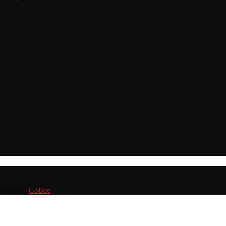
lvido por
GoBee