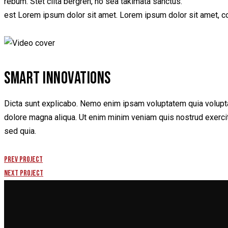
rebum. Stet clita bergren, no sea takimata sanctus.
est Lorem ipsum dolor sit amet. Lorem ipsum dolor sit amet, c
SMART INNOVATIONS
Dicta sunt explicabo. Nemo enim ipsam voluptatem quia voluptas 
dolore magna aliqua. Ut enim minim veniam quis nostrud exercit
sed quia.
Prev Project
Next Project
NAVEGAÇÃO
DE