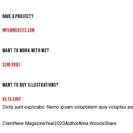
HAVE A PROJECT?
info@website.com
WANT TO WORK WITH ME?
Send Brief
WANT TO BUY ILLUSTRATIONS?
Go to Shop
Dicta sunt explicabo. Nemo ipsam voluptatem quia voluptas aspe
Client
New Magazine
Year
2020
Author
Anna Woods
Share