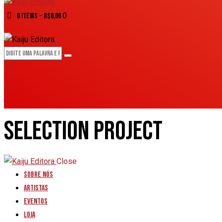
0
0 items
-
R$0,00
SELECTION PROJECT
Close
Sobre nós
Artistas
Eventos
Loja