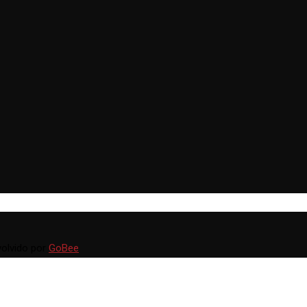
volvido por
GoBee