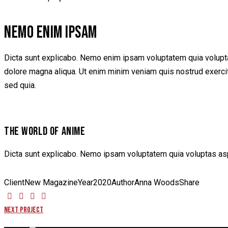
NEMO ENIM IPSAM
Dicta sunt explicabo. Nemo enim ipsam voluptatem quia voluptas 
dolore magna aliqua. Ut enim minim veniam quis nostrud exercit
sed quia.
THE WORLD OF ANIME
Dicta sunt explicabo. Nemo ipsam voluptatem quia voluptas aspe
Client
New Magazine
Year
2020
Author
Anna Woods
Share
NAVEGAÇÃO
Next Project