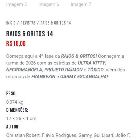
Início
Revistas
Raios & Gritos 14
RAIOS & GRITOS 14
R$
15,00
Começa aqui a 4ª fase da
RAIOS & GRITOS!
Conheçam a
turma de 2026 com as estréias de
ULTRA KITTY
,
NECROMANOELA
,
PROJETO DAIMON
e
TÓXICO
, além dos
retornos de
FRANKEZIN
e
GARMY ESCANGALHA!
Peso
0,074 kg
Dimensões
17 × 26 × 1 cm
Autor
Christian Robert, Flávio Rodrigues, Garmy, Gui Lipari, João F.