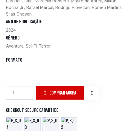
Lari Del Cistia, Marcella Rossetti, Mauro de Abreu, Milton
Rocha Jr., Rafael Marçal, Rodrigo Piovezan, Romeu Martins,
Silas Chosen
Ano de publicação
2024
Gênero
Aventura, Sci-Fi, Terror
Formato
Raios
COMPRAR AGORA
&
Gritos
7
Checkout seguro garantido
quantidade