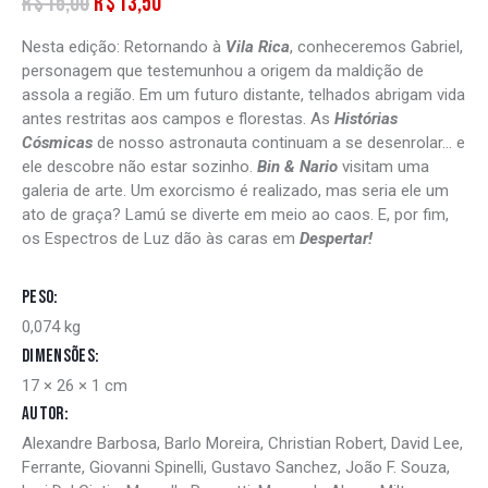
R$
15,00
O
R$
13,50
O
preço
preço
Nesta edição:
original
Retornando à
atual
Vila Rica
, conheceremos Gabriel,
personagem que testemunhou a origem da maldição de
era:
é:
assola a região. Em um futuro distante, telhados abrigam vida
R$15,00.
R$13,50.
antes restritas aos campos e florestas. As
Histórias
Cósmicas
de nosso astronauta continuam a se desenrolar… e
ele descobre não estar sozinho.
Bin & Nario
visitam uma
galeria de arte. Um exorcismo é realizado, mas seria ele um
ato de graça? Lamú se diverte em meio ao caos. E, por fim,
os Espectros de Luz dão às caras em
Despertar!
Peso
0,074 kg
Dimensões
17 × 26 × 1 cm
Autor
Alexandre Barbosa, Barlo Moreira, Christian Robert, David Lee,
Ferrante, Giovanni Spinelli, Gustavo Sanchez, João F. Souza,