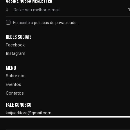
ASSINE NOSSA NESLETTER
página
do
ASSIN
produto
Eu aceito a
políticas de privacidade
.
REDES SOCIAIS
Facebook
Instagram
MENU
Sobre nós
Eventos
Contatos
FALE CONOSCO
kaijueditora@gmail.com