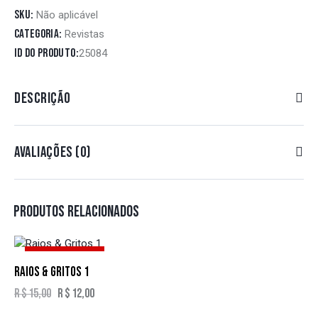
SKU:
Não aplicável
Categoria:
Revistas
ID do produto:
25084
DESCRIÇÃO
AVALIAÇÕES (0)
PRODUTOS RELACIONADOS
DESCONTO
- 20%
RAIOS & GRITOS 1
R$
15,00
O
R$
12,00
O
preço
preço
Este