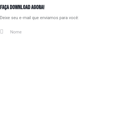
FAÇA DOWNLOAD AGORA!
Deixe seu e-mail que enviamos para você:
Fechar
por Luiz Cecanecchia, Andrade Ferreira e Silas Chosen
O sobrenatural que tenta invadir nossa realidade tem um opressor,
que caminha entre os meandros sombrios das ruas, sempre, claro,
mediante o justo pagamento acordado.